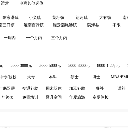
运营
电商其他岗位
陈家港镇
小尖镇
黄圩镇
运河镇
大有镇
南
南三口镇
灌南百禄镇
灌云燕尾港镇
滨海县
不限
一周内
一个月内
三个月内
0元
2000-3000元
3000-5000元
5000-8000元
8000-1.2万元
中专/技校
大专
本科
硕士
博士
MBA/EM
年底双薪
交通补助
周末双休
加班补助
餐补
话补
年终奖
免费培训
晋升空间
年度旅游
定期体检