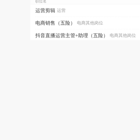
职位名
运营剪辑
运营
电商销售（五险）
电商其他岗位
抖音直播运营主管+助理（五险）
电商其他岗位
电商运营专员（五险一金）
电商其他岗位
运营（有经验）
运营
直播运营
运营
直播人员
电商其他岗位
运营
运营
私域团购运营
运营
短视频运营（五险）
运营
电商运营（五险+上6休1）
运营