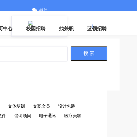
微信
登录
|
注册
历中心
校园招聘
找兼职
蓝领招聘
搜 索
文体培训
文职文员
设计包装
硬件
咨询顾问
电子通讯
医疗美容