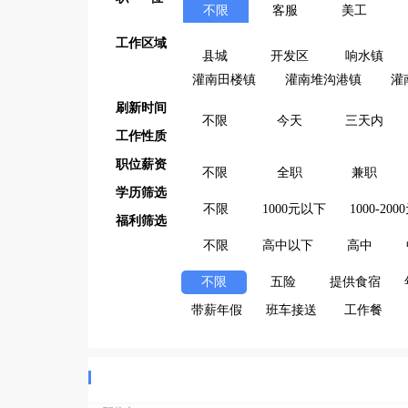
不限
客服
美工
工作区域
县城
开发区
响水镇
灌南田楼镇
灌南堆沟港镇
灌
刷新时间
不限
今天
三天内
工作性质
职位薪资
不限
全职
兼职
学历筛选
不限
1000元以下
1000-200
福利筛选
不限
高中以下
高中
不限
五险
提供食宿
带薪年假
班车接送
工作餐