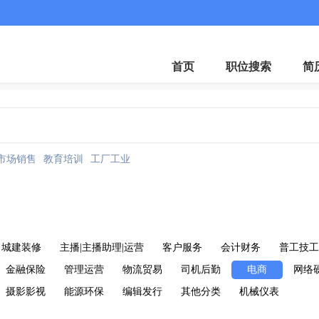
首页
职位搜索
简
市场销售
教育培训
工厂工业
城建装修
主播|主播助理|运营
客户服务
会计财务
普工技工
金融保险
管理运营
物流贸易
司机后勤
电商
网络
摄影影视
能源环保
编辑发行
其他分类
机械仪表