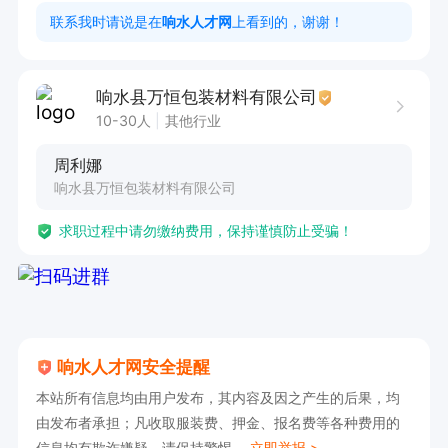
2. 善于沟通交流，能够与不同部门和客户进行有
联系我时请说是在
响水人才网
上看到的，谢谢！
效沟通。

3. 拥有吃苦耐劳的精神，勇于面对工作中的各种
响水县万恒包装材料有限公司
挑战。

10-30人
其他行业
4. 个人能力过硬，能够独立完成工作任务，保证
周利娜
工作质量。
响水县万恒包装材料有限公司
求职过程中请勿缴纳费用，保持谨慎防止受骗！
响水人才网安全提醒
本站所有信息均由用户发布，其内容及因之产生的后果，均
由发布者承担；凡收取服装费、押金、报名费等各种费用的
信息均有欺诈嫌疑，请保持警惕。
立即举报 >