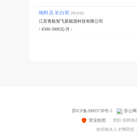
物料员 长白班
[响水镇]
江苏青航智飞新能源科技有限公司
/ 4500-5000元/月 /
苏ICP备20003738号-5
苏公网安
营业执照
求职·招聘热
未经响水人才网同意，不