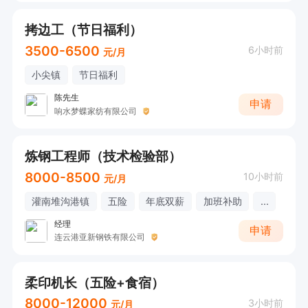
拷边工（节日福利）
3500-6500
6小时前
元/月
小尖镇
节日福利
陈先生
申请
响水梦蝶家纺有限公司
炼钢工程师（技术检验部）
8000-8500
10小时前
元/月
灌南堆沟港镇
五险
年底双薪
加班补助
...
经理
申请
连云港亚新钢铁有限公司
柔印机长（五险+食宿）
8000-12000
3小时前
元/月