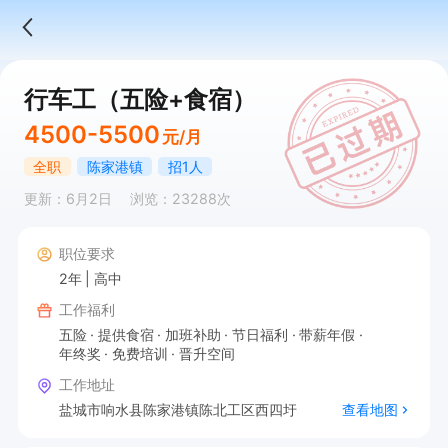
行车工（五险+食宿）
4500-5500
元/月
全职
陈家港镇
招1人
更新：6月2日
浏览：23288次
职位要求
2年
高中
工作福利
五险
提供食宿
加班补助
节日福利
带薪年假
年终奖
免费培训
晋升空间
工作地址
盐城市响水县陈家港镇陈北工区西四圩
查看地图