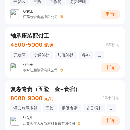
开发区
五险
工作餐
免费培训
杨女士
申请
江苏包舍食品有限公司
轴承座装配钳工
4500-5000
59秒前
元/月
开发区
交通补助
加班补助
餐补
...
张洪军
申请
响水红胜轴承有限公司
复卷专责（五险一金+食宿）
8000-9000
10小时前
元/月
灌云燕尾港镇
五险
提供食宿
节日福利
...
张先生
申请
江苏天展大发新材料股份有限公司