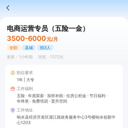
电商运营专员（五险一金）
3500-6000
元/月
全职
县城
招3人
更新：1小时前
浏览：1372次
职位要求
1年
大专
工作福利
五险
年底双薪
加班补助
住房公积金
节日福利
年终奖
免费培训
晋升空间
工作地址
响水县经济开发区灌江路政务服务中心3号楼响水创新中
心1203