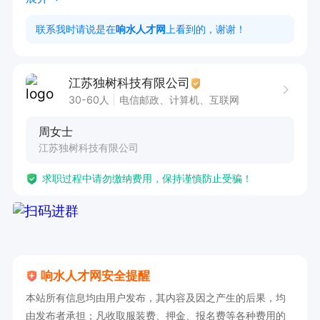
设计与更新

联系我时请说是在
响水人才网
上看到的，谢谢！
。配合店铺活动策划及运营方案执行

。跟进商品数据表现，及时调整优化

江苏独树科技有限公司
我们对您的期望：

30-60人
电信邮政、计算机、互联网
。有淘宝网店运营经验，熟悉平台后台操作规则

周女士
。具备一定的图片处理能力，能独立完成基础作图
江苏独树科技有限公司
及改图

求职过程中请勿缴纳费用，保持谨慎防止受骗！
。细心、有条理，对商品信息管理有责任感

我们提供：

。每周下午茶+节日福利+年底奖金

。团队年轻，沟通直接，不绕弯子
响水人才网安全提醒
本站所有信息均由用户发布，其内容及因之产生的后果，均
由发布者承担；凡收取服装费、押金、报名费等各种费用的