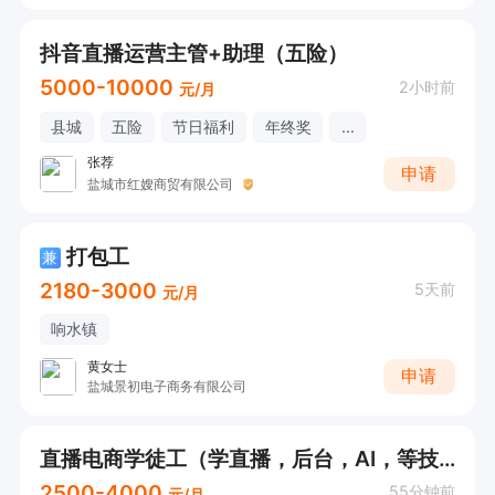
抖音直播运营主管+助理（五险）
5000-10000
2小时前
元/月
县城
五险
节日福利
年终奖
...
张荐
申请
盐城市红嫂商贸有限公司
打包工
兼
2180-3000
5天前
元/月
响水镇
黄女士
申请
盐城景初电子商务有限公司
直播电商学徒工（学直播，后台，AI，等技术工）
2500-4000
55分钟前
元/月