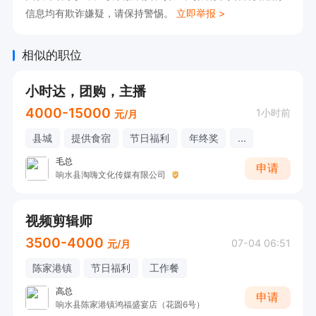
信息均有欺诈嫌疑，请保持警惕。
立即举报 >
相似的职位
小时达，团购，主播
4000-15000
1小时前
元/月
县城
提供食宿
节日福利
年终奖
...
毛总
申请
响水县淘嗨文化传媒有限公司
视频剪辑师
3500-4000
07-04 06:51
元/月
陈家港镇
节日福利
工作餐
高总
申请
响水县陈家港镇鸿福盛宴店（花圆6号）