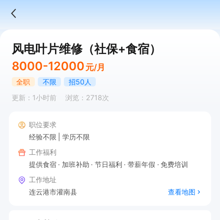
风电叶片维修（社保+食宿）
8000-12000
元/月
全职
不限
招50人
更新：1小时前
浏览：2718次
职位要求
经验不限
学历不限
工作福利
提供食宿
加班补助
节日福利
带薪年假
免费培训
工作地址
连云港市灌南县
查看地图