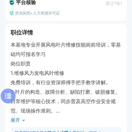
平台核验
通过1项
营业执照+人力资源许可证
职位详情
本基地专业开展风电叶片维修技能岗前培训，零基
础均可报名学习

岗位职责

1.维修风力发电风叶维修

免费培训，有行业资深师傅手把手教学讲解。

2.叶片的构造、故障分析、缺陷打磨、破损修复、
日常维护等核心技术，同步普及高空作业安全规
范、现场操作准则。

展开
3.实习期一个月，6000元--14000元，实习转正  
 需要上岗前培训半月
