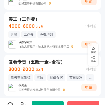
申请
盐城正泽科技有限公司
美工（工作餐）
4000-6000
1小时前
元/月
县城
工作餐
免费培训
欣杰穿戴甲
申请
（欣杰穿戴甲）响水县响水镇星杰美甲店
收藏
复卷专责（五险一金+食宿）
分享
8000-9000
3小时前
元/月
灌云燕尾港镇
五险
提供食宿
节日福利
...
张先生
申请
江苏天展大发新材料股份有限公司