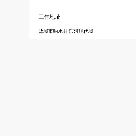
工作地址
盐城市响水县 滨河现代城
响水人才网敬告各位求职者：此企业已经过响
1、本站仅提供信息储存平台，所有信息均由
本站无关。
2、凡告知“收取服装费、押金、报名费等各
可能感兴趣的职位