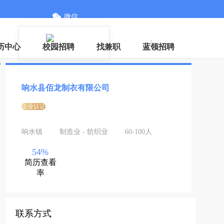
微信
登录
|
注册
历中心
校园招聘
找兼职
蓝领招聘
响水县佰龙制衣有限公司
企业认证
响水镇
制造业 - 纺织业
60-100人
54%
简历查看
率
联系方式