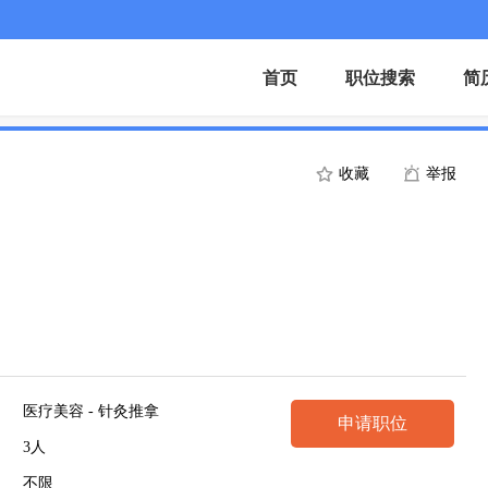
首页
职位搜索
简
收藏
举报
医疗美容 - 针灸推拿
申请职位
3人
不限