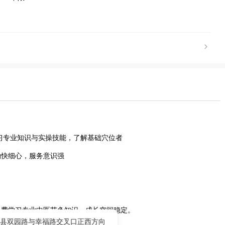
学习专业知识与实操技能，了解基础穴位者
勤快细心，服务意识强
），免费学习专业中医艾灸知识，成长空间稳定。
县双园路与幸福路交叉口正西方向