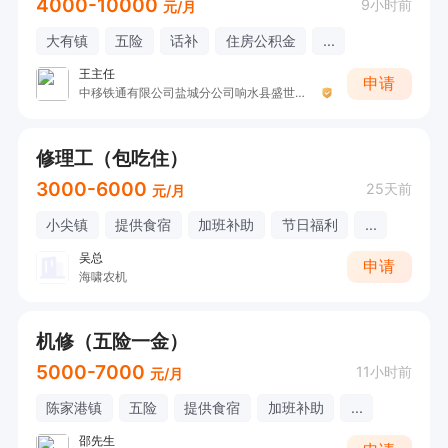
4000-10000
9小时前
元/月
大有镇
五险
话补
住房公积金
...
王主任
申请
中移铁通有限公司盐城分公司响水县盛世公馆营业厅
修理工（包吃住）
3000-6000
25天前
元/月
小尖镇
提供食宿
加班补助
节日福利
...
吴总
申请
海啸农机
机修（五险一金）
5000-7000
11小时前
元/月
陈家港镇
五险
提供食宿
加班补助
...
邵先生