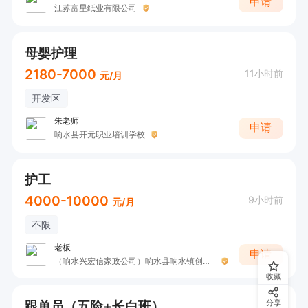
申请
江苏富星纸业有限公司
母婴护理
2180-7000
11小时前
元/月
开发区
朱老师
申请
响水县开元职业培训学校
护工
4000-10000
9小时前
元/月
不限
老板
申请
（响水兴宏信家政公司）响水县响水镇创城家政服务部
收藏
跟单员（五险+长白班）
分享