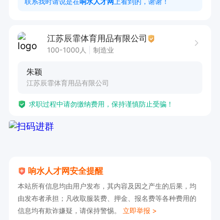
联系我时请说是在
响水人才网
上看到的，谢谢！
任职要求：

江苏辰霏体育用品有限公司
1. 具备良好的职业道德，为人正直，工作态度严谨
100-1000人
制造业
认真。

朱颖
2. 熟练掌握Excel、Word等办公软件，具备较强的
江苏辰霏体育用品有限公司
数据处理和文档撰写能力。

求职过程中请勿缴纳费用，保持谨慎防止受骗！
3. 拥有出色的沟通能力，能与各方有效沟通协
调。

4. 对市场变化有敏锐的洞察力，具备良好的谈判
技巧。

5. 有相关采购经验者 熟悉服装行业或面料者

响水人才网安全提醒
工作时间：早八晚五，

本站所有信息均由用户发布，其内容及因之产生的后果，均
由发布者承担；凡收取服装费、押金、报名费等各种费用的
该岗位提供五险  长白班 及工作餐，诚邀优秀人才
信息均有欺诈嫌疑，请保持警惕。
立即举报 >
加入。