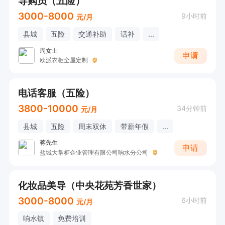
导购员（五险）
3000-8000
9小时前
元/月
县城
五险
交通补助
话补
...
周女士
申请
欧派衣柜全屋定制
电话客服（五险）
3800-10000
34分钟前
元/月
县城
五险
周末双休
带薪年假
...
蒋先生
申请
盐城大掌柜企业管理有限公司响水分公司
化妆品美导（中央花苑芳香世家）
3000-8000
6小时前
元/月
响水镇
免费培训