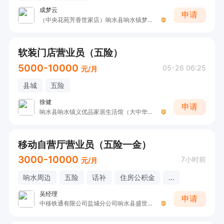
成梦云
申请
（中央花苑芳香世家店）响水县响水镇梦云美容馆
软装门店营业员（五险）
5000-10000
05-26 06:25
元/月
县城
五险
徐健
申请
响水县响水镇义优品家居生活馆（大中华礼品装饰画）
移动自营厅营业员（五险一金）
3000-10000
7小时前
元/月
响水周边
五险
话补
住房公积金
...
吴经理
申请
中移铁通有限公司盐城分公司响水县盛世公馆营业厅