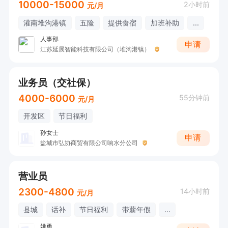
10000-15000
2小时前
元/月
灌南堆沟港镇
五险
提供食宿
加班补助
...
人事部
申请
江苏延展智能科技有限公司（堆沟港镇）
业务员（交社保）
4000-6000
55分钟前
元/月
开发区
节日福利
孙女士
申请
盐城市弘协商贸有限公司响水分公司
营业员
2300-4800
14小时前
元/月
县城
话补
节日福利
带薪年假
...
姚勇