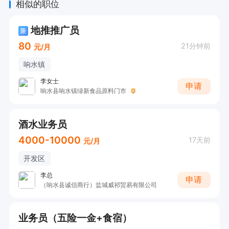
相似的职位
地推推广员
兼
80
21分钟前
元/月
响水镇
李女士
申请
响水县响水镇绿新食品原料门市
酒水业务员
4000-10000
17天前
元/月
开发区
李总
申请
（响水县诚信商行）盐城威祁贸易有限公司
业务员（五险一金+食宿）