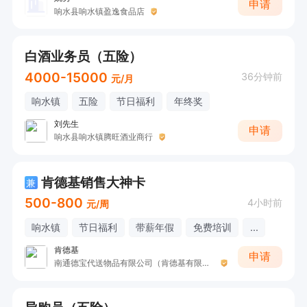
申请
响水县响水镇盈逸食品店
白酒业务员（五险）
4000-15000
36分钟前
元/月
响水镇
五险
节日福利
年终奖
刘先生
申请
响水县响水镇腾旺酒业商行
肯德基销售大神卡
兼
500-800
4小时前
元/周
响水镇
节日福利
带薪年假
免费培训
...
肯德基
申请
南通德宝代送物品有限公司（肯德基有限公司）