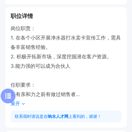
职位详情
岗位职责：

1. 在各个小区开展净水器打水卖卡宣传工作，需具
备丰富销售经验。

2. 积极开拓新市场，深度挖掘潜在客户资源。

3.能力强的可以成为合伙人

任职要求：

1. 有亲和力之前有做过销售者

展开
2.上班时间长白班八小时左右 可自由安排

联系我时请说是在
响水人才网
上看到的，谢谢！
该岗位聚焦于小区市场的净水器打水卖卡业务，核