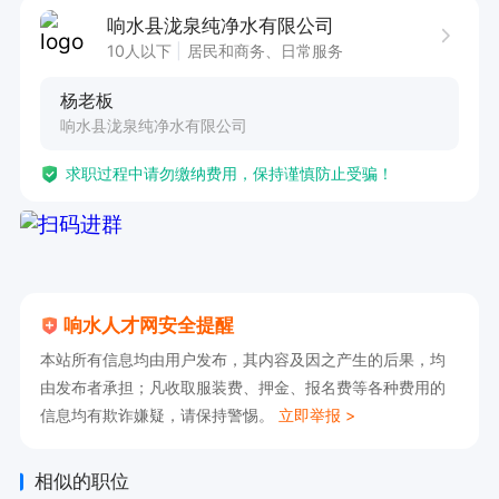
心竞争力在于市场开拓与客户关系维护。岗位职责
响水县泷泉纯净水有限公司
明确且具有挑战性，要求任职者充分发挥销售经
10人以下
居民和商务、日常服务
验，积极拓展新市场，精准挖掘潜在客户，服务稳
杨老板
固客户关系。任职要求着重强调沟通与抗压能力，
响水县泷泉纯净水有限公司
销售经验更是锦上添花，能助力快速适应岗位并取
求职过程中请勿缴纳费用，保持谨慎防止受骗！
得佳绩。期待有志于在该领域施展拳脚的销售人才
踊跃加入，一同开启业务拓展新篇章。
响水人才网安全提醒
本站所有信息均由用户发布，其内容及因之产生的后果，均
由发布者承担；凡收取服装费、押金、报名费等各种费用的
信息均有欺诈嫌疑，请保持警惕。
立即举报 >
相似的职位