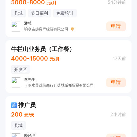
5000-8000
54分钟前
元/月
县城
节日福利
免费培训
潘总
申请
响水吉扬房产经济有限公司
牛栏山业务员（工作餐）
4000-15000
17天前
元/月
开发区
李先生
申请
（响水县诚信商行）盐城威祁贸易有限公司
推广员
兼
200
2小时前
元/天
县城
顾经理