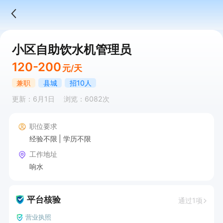
小区自助饮水机管理员
120-200
元/天
兼职
县城
招10人
更新：6月1日
浏览：6082次
职位要求
经验不限
学历不限
工作地址
响水
平台核验
通过1项
营业执照