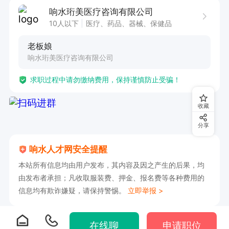
关键。

响水珩美医疗咨询有限公司
2. 工作认真负责，展现高度的责任心，确保护理
10人以下
医疗、药品、器械、保健品
工作的质量。

老板娘
3. 拥有较强的应急处理能力，能够应对各种突发
响水珩美医疗咨询有限公司
状况。
求职过程中请勿缴纳费用，保持谨慎防止受骗！
收藏
分享
响水人才网安全提醒
本站所有信息均由用户发布，其内容及因之产生的后果，均
由发布者承担；凡收取服装费、押金、报名费等各种费用的
信息均有欺诈嫌疑，请保持警惕。
立即举报 >
在线聊
申请职位