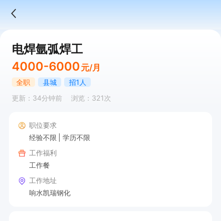
电焊氩弧焊工
4000-6000
元/月
全职
县城
招1人
更新：34分钟前
浏览：321次
职位要求
经验不限
学历不限
工作福利
工作餐
工作地址
响水凯瑞钢化