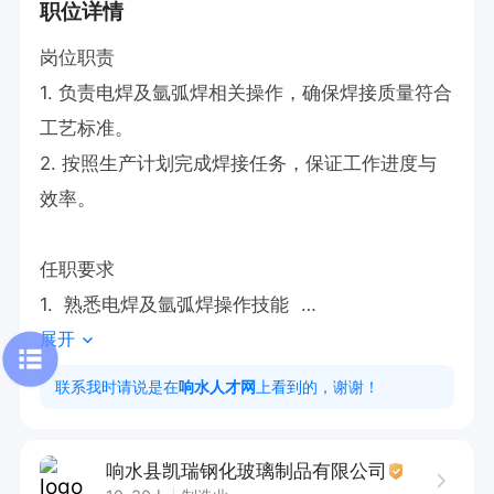
职位详情
岗位职责  

1. 负责电焊及氩弧焊相关操作，确保焊接质量符合
工艺标准。  

2. 按照生产计划完成焊接任务，保证工作进度与
效率。  

任职要求  

1.  熟悉电焊及氩弧焊操作技能  

展开
3. 工作态度端正，责任心强，具备良好的职业素
养。
联系我时请说是在
响水人才网
上看到的，谢谢！
响水县凯瑞钢化玻璃制品有限公司