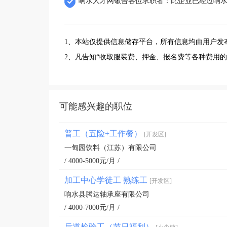
响水人才网敬告各位求职者：此企业已经过响
1、本站仅提供信息储存平台，所有信息均由用户发
2、凡告知“收取服装费、押金、报名费等各种费用
可能感兴趣的职位
普工（五险+工作餐）
[开发区]
一甸园饮料（江苏）有限公司
/ 4000-5000元/月 /
加工中心学徒工 熟练工
[开发区]
响水县腾达轴承座有限公司
/ 4000-7000元/月 /
后道检验工（节日福利）