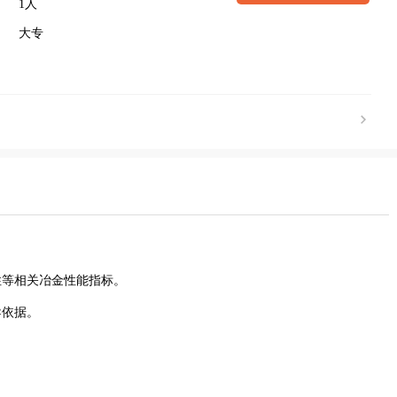
1人
大专
性等相关冶金性能指标。
导依据。
。