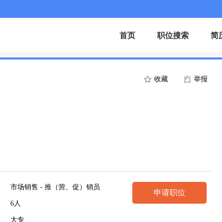
首页
职位搜索
简
收藏
举报
市场销售 - 推（营、促）销员
申请职位
6人
大专