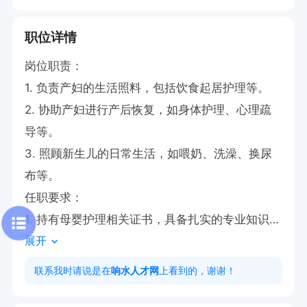
职位详情
岗位职责：

1. 负责产妇的生活照料，包括饮食起居护理等。

2. 协助产妇进行产后恢复，如身体护理、心理疏
导等。

3. 照顾新生儿的日常生活，如喂奶、洗澡、换尿
布等。

任职要求：

1. 持有母婴护理相关证书，具备扎实的专业知识。

展开
2. 拥有丰富的月嫂工作经验，熟悉母婴护理流
程。

联系我时请说是在
响水人才网
上看到的，谢谢！
3. 具备良好的沟通能力与服务意识，能与家属有